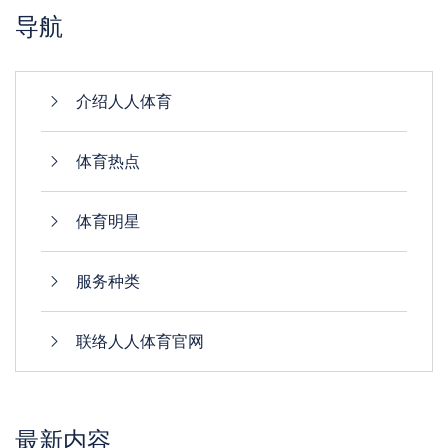
导航
介绍人人体育
体育热点
体育明星
服务种类
联络人人体育官网
最新内容