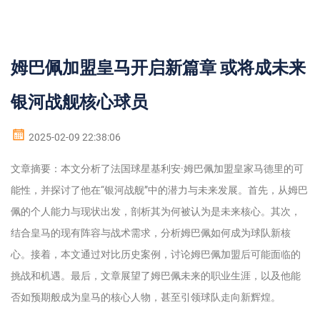
姆巴佩加盟皇马开启新篇章 或将成未来
银河战舰核心球员
2025-02-09 22:38:06
文章摘要：本文分析了法国球星基利安·姆巴佩加盟皇家马德里的可
能性，并探讨了他在“银河战舰”中的潜力与未来发展。首先，从姆巴
佩的个人能力与现状出发，剖析其为何被认为是未来核心。其次，
结合皇马的现有阵容与战术需求，分析姆巴佩如何成为球队新核
心。接着，本文通过对比历史案例，讨论姆巴佩加盟后可能面临的
挑战和机遇。最后，文章展望了姆巴佩未来的职业生涯，以及他能
否如预期般成为皇马的核心人物，甚至引领球队走向新辉煌。