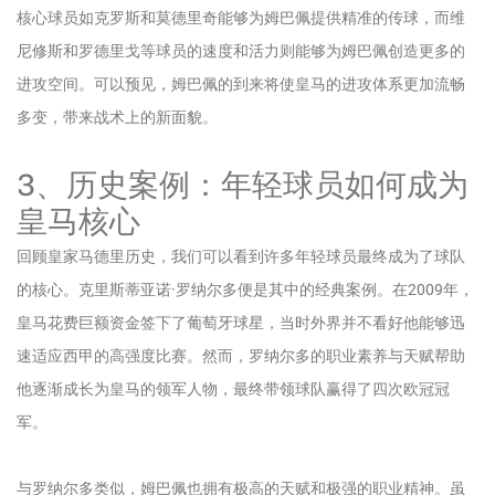
核心球员如克罗斯和莫德里奇能够为姆巴佩提供精准的传球，而维
尼修斯和罗德里戈等球员的速度和活力则能够为姆巴佩创造更多的
进攻空间。可以预见，姆巴佩的到来将使皇马的进攻体系更加流畅
多变，带来战术上的新面貌。
3、历史案例：年轻球员如何成为
皇马核心
回顾皇家马德里历史，我们可以看到许多年轻球员最终成为了球队
的核心。克里斯蒂亚诺·罗纳尔多便是其中的经典案例。在2009年，
皇马花费巨额资金签下了葡萄牙球星，当时外界并不看好他能够迅
速适应西甲的高强度比赛。然而，罗纳尔多的职业素养与天赋帮助
他逐渐成长为皇马的领军人物，最终带领球队赢得了四次欧冠冠
军。
与罗纳尔多类似，姆巴佩也拥有极高的天赋和极强的职业精神。虽