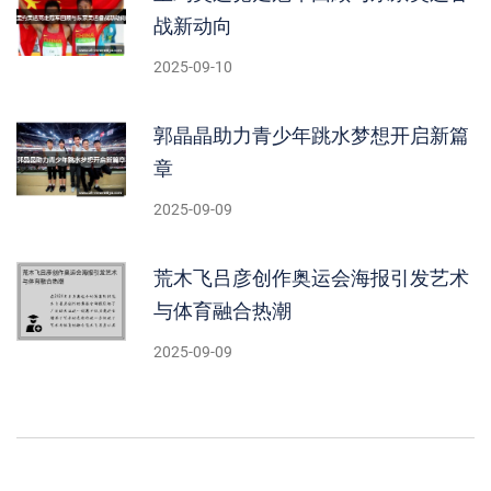
战新动向
2025-09-10
郭晶晶助力青少年跳水梦想开启新篇
章
2025-09-09
荒木飞吕彦创作奥运会海报引发艺术
与体育融合热潮
2025-09-09