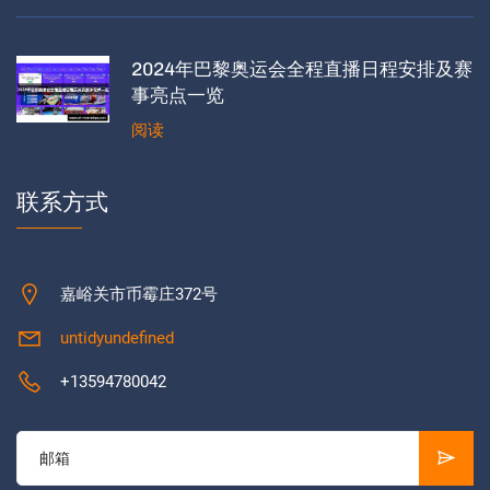
2024年巴黎奥运会全程直播日程安排及赛
事亮点一览
阅读
联系方式
嘉峪关市币霉庄372号
untidyundefined
+13594780042