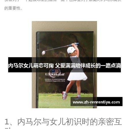
的重要性。
1、内马尔与女儿初识时的亲密互