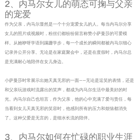
2、内马尔女儿的萌态可掬与父亲
的宠爱
作为父亲，内马尔显然是一个十分宠爱女儿的人。每当内马尔分享
女儿的照片或视频时，粉丝们都纷纷留言称赞小萨曼莎的可爱模
样。从她咿呀学语到蹒跚学步，每一个成长的瞬间都被内马尔细心
记录并公开分享。无论是在家庭聚会中，还是在度假时，内马尔总
是充满耐心地陪伴在女儿身边。
小萨曼莎时常展示出她天真无邪的一面——无论是逗笑的表情，还是
和父亲玩游戏时流露出的笑声，都成为内马尔生活中最美好的时
光。内马尔自己也坦言，作为父亲，他的心中充满了爱与责任，每
当看到女儿天真无邪的笑容时，他感到所有的压力和烦恼都消失
了。这种父爱是无言的，是细水长流的陪伴。
3、内马尔如何在忙碌的职业生涯