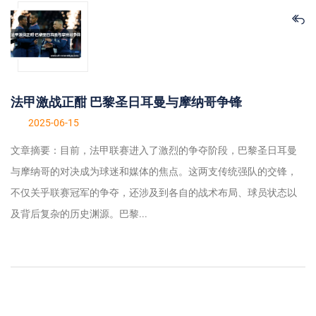
法甲激战正酣 巴黎圣日耳曼与摩纳哥争锋
2025-06-15
文章摘要：目前，法甲联赛进入了激烈的争夺阶段，巴黎圣日耳曼
与摩纳哥的对决成为球迷和媒体的焦点。这两支传统强队的交锋，
不仅关乎联赛冠军的争夺，还涉及到各自的战术布局、球员状态以
及背后复杂的历史渊源。巴黎...