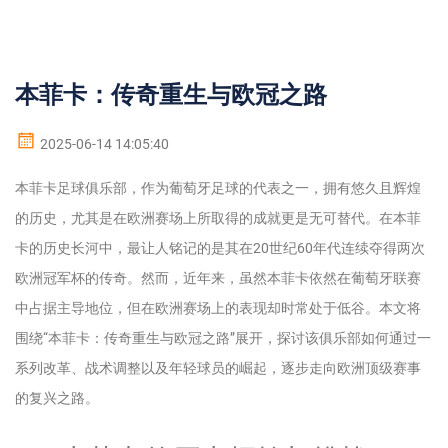
本菲卡：传奇重生与欧冠之路
2025-06-14 14:05:40
本菲卡足球俱乐部，作为葡萄牙足球的代表之一，拥有悠久且辉煌
的历史，尤其是在欧洲赛场上所取得的成就更是无可替代。在本菲
卡的历史长河中，最让人铭记的是其在20世纪60年代连续夺得两次
欧洲冠军杯的传奇。然而，近年来，虽然本菲卡依然在葡萄牙联赛
中占据主导地位，但在欧洲赛场上的表现却时常处于低谷。本文将
围绕“本菲卡：传奇重生与欧冠之路”展开，探讨该俱乐部如何通过一
系列改革、战术调整以及年轻球员的崛起，逐步走向欧洲顶级赛事
的复兴之路。