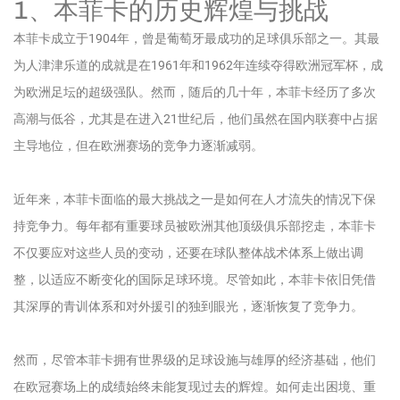
1、本菲卡的历史辉煌与挑战
本菲卡成立于1904年，曾是葡萄牙最成功的足球俱乐部之一。其最
为人津津乐道的成就是在1961年和1962年连续夺得欧洲冠军杯，成
为欧洲足坛的超级强队。然而，随后的几十年，本菲卡经历了多次
高潮与低谷，尤其是在进入21世纪后，他们虽然在国内联赛中占据
主导地位，但在欧洲赛场的竞争力逐渐减弱。
近年来，本菲卡面临的最大挑战之一是如何在人才流失的情况下保
持竞争力。每年都有重要球员被欧洲其他顶级俱乐部挖走，本菲卡
不仅要应对这些人员的变动，还要在球队整体战术体系上做出调
整，以适应不断变化的国际足球环境。尽管如此，本菲卡依旧凭借
其深厚的青训体系和对外援引的独到眼光，逐渐恢复了竞争力。
然而，尽管本菲卡拥有世界级的足球设施与雄厚的经济基础，他们
在欧冠赛场上的成绩始终未能复现过去的辉煌。如何走出困境、重