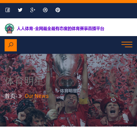
体育明星
首页
Our News