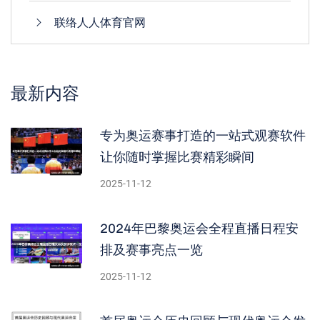
联络人人体育官网
最新内容
专为奥运赛事打造的一站式观赛软件
让你随时掌握比赛精彩瞬间
2025-11-12
2024年巴黎奥运会全程直播日程安
排及赛事亮点一览
2025-11-12