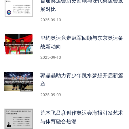
首届奥运会历史回顾与现代奥运会发
展对比
2025-09-10
里约奥运竞走冠军回顾与东京奥运备
战新动向
2025-09-10
郭晶晶助力青少年跳水梦想开启新篇
章
2025-09-09
荒木飞吕彦创作奥运会海报引发艺术
与体育融合热潮