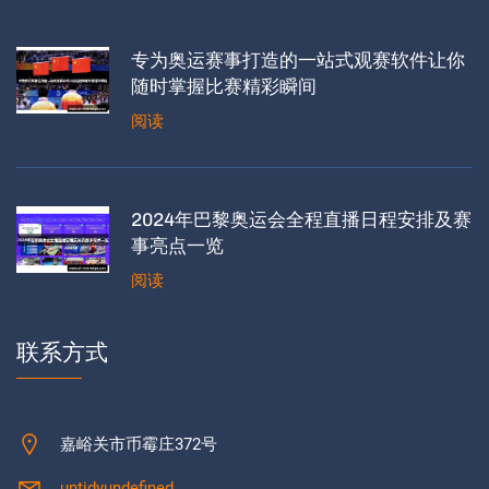
专为奥运赛事打造的一站式观赛软件让你
随时掌握比赛精彩瞬间
阅读
2024年巴黎奥运会全程直播日程安排及赛
事亮点一览
阅读
联系方式
嘉峪关市币霉庄372号
untidyundefined