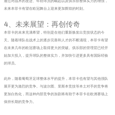
通过对战术的改进、年轻球员的崛起以及俱乐部整体实力的增强，
未来本菲卡有望在欧冠舞台上迎来更加辉煌的时刻。
4、未来展望：再创传奇
本菲卡的未来充满希望，特别是在他们重新焕发出竞技状态的今
天。随着球队在战术上的逐步完善和人才的不断涌现，本菲卡有望
在未来几年的欧冠赛场上取得更大的突破。俱乐部的管理层已经开
始加大投入，提升球队的整体实力，并加快引进更多具有国际经验
的球员。
此外，随着葡萄牙足球整体水平的提升，本菲卡也有望与其他强队
展开更为激烈的竞争。与波尔图、里斯本竞技等本土对手的竞争将
更加白热化，而这种内部竞争的加剧将有助于本菲卡在欧洲赛场上
保持长期的竞争力。