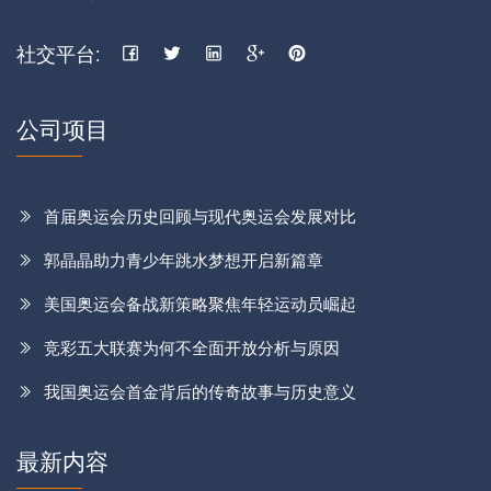
社交平台:
公司项目
首届奥运会历史回顾与现代奥运会发展对比
郭晶晶助力青少年跳水梦想开启新篇章
美国奥运会备战新策略聚焦年轻运动员崛起
竞彩五大联赛为何不全面开放分析与原因
我国奥运会首金背后的传奇故事与历史意义
最新内容