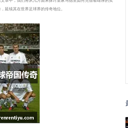
篇文章中，我们将从几方面来探讨皇家马德里如何凭借着雄厚的实
峰，延续其在世界足球界的传奇地位。