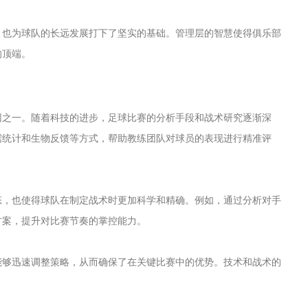
，也为球队的长远发展打下了坚实的基础。管理层的智慧使得俱乐部
的顶端。
因之一。随着科技的进步，足球比赛的分析手段和战术研究逐渐深
据统计和生物反馈等方式，帮助教练团队对球员的表现进行精准评
态，也使得球队在制定战术时更加科学和精确。例如，通过分析对手
方案，提升对比赛节奏的掌控能力。
能够迅速调整策略，从而确保了在关键比赛中的优势。技术和战术的