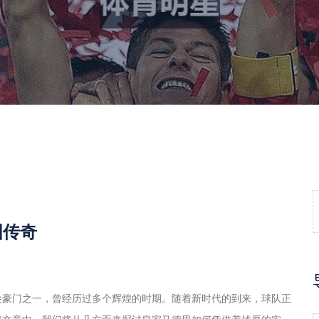
国传奇
尖豪门之一，曾经历过多个辉煌的时期。随着新时代的到来，球队正