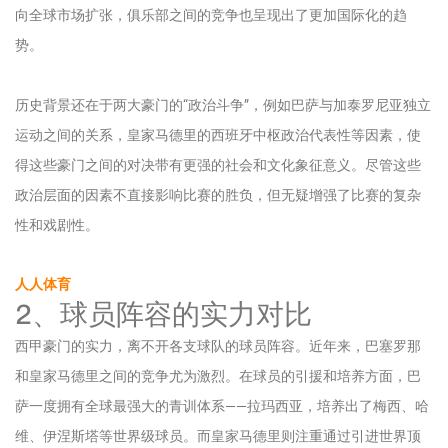
向全球市场扩张，俱乐部之间的竞争也呈现出了更加国际化的趋
势。
历史背景还在于两大豪门的“政治斗争”，例如巴萨与加泰罗尼亚独立
运动之间的关系，皇家马德里的西班牙中枢政治代表性等因素，使
得这些豪门之间的对决带有更强的社会和文化象征意义。尽管这些
政治层面的因素不直接影响比赛的胜负，但无疑增强了比赛的复杂
性和戏剧性。
人人体育
2、球员阵容的实力对比
西甲豪门的实力，离不开各支球队的球员阵容。近年来，巴塞罗那
和皇家马德里之间的竞争尤为激烈。在球员的引援和培养方面，巴
萨一度拥有全球最强大的青训体系——拉玛西亚，培养出了梅西、哈
维、伊涅斯塔等世界级球员。而皇家马德里则注重通过引进世界顶