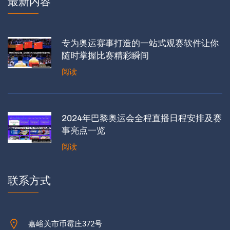
最新内容
专为奥运赛事打造的一站式观赛软件让你
随时掌握比赛精彩瞬间
阅读
2024年巴黎奥运会全程直播日程安排及赛
事亮点一览
阅读
联系方式
嘉峪关市币霉庄372号