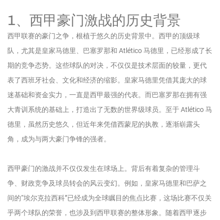
1、西甲豪门激战的历史背景
西甲联赛的豪门之争，根植于悠久的历史背景中。西甲的顶级球
队，尤其是皇家马德里、巴塞罗那和 Atlético 马德里，已经形成了长
期的竞争态势。这些球队的对决，不仅仅是技术层面的较量，更代
表了西班牙社会、文化和经济的缩影。皇家马德里凭借其庞大的球
迷基础和资金实力，一直是西甲最强的代表。而巴塞罗那在拥有强
大青训系统的基础上，打造出了无数的世界级球员。至于 Atlético 马
德里，虽然历史悠久，但近年来凭借西蒙尼的执教，逐渐崭露头
角，成为与两大豪门争锋的强者。
西甲豪门的激战并不仅仅发生在球场上。背后有着复杂的管理斗
争、财政竞争及球员转会的风云变幻。例如，皇家马德里和巴萨之
间的“埃尔克拉西科”已经成为全球瞩目的焦点比赛，这场比赛不仅关
乎两个球队的荣誉，也涉及到西甲联赛的整体形象。随着西甲逐步