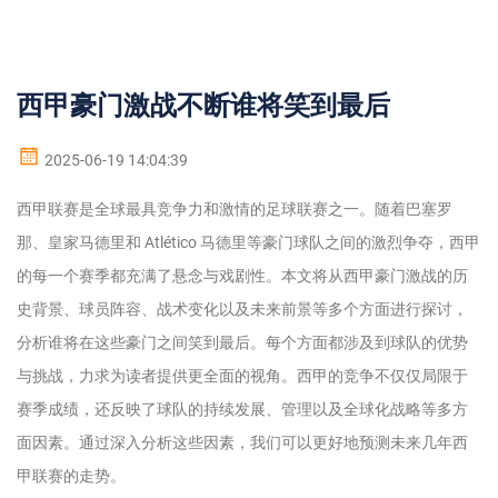
西甲豪门激战不断谁将笑到最后
2025-06-19 14:04:39
西甲联赛是全球最具竞争力和激情的足球联赛之一。随着巴塞罗
那、皇家马德里和 Atlético 马德里等豪门球队之间的激烈争夺，西甲
的每一个赛季都充满了悬念与戏剧性。本文将从西甲豪门激战的历
史背景、球员阵容、战术变化以及未来前景等多个方面进行探讨，
分析谁将在这些豪门之间笑到最后。每个方面都涉及到球队的优势
与挑战，力求为读者提供更全面的视角。西甲的竞争不仅仅局限于
赛季成绩，还反映了球队的持续发展、管理以及全球化战略等多方
面因素。通过深入分析这些因素，我们可以更好地预测未来几年西
甲联赛的走势。