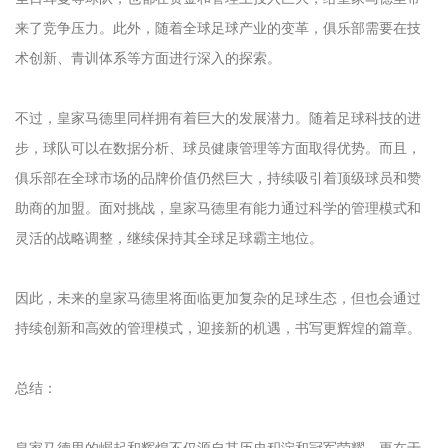
来了竞争压力。此外，随着全球足球产业的变革，俱乐部需要在技
术创新、青训体系等方面进行深入的探索。
不过，皇家马德里同样拥有着巨大的发展潜力。随着足球科技的进
步，球队可以在数据分析、球员健康管理等方面取得优势。而且，
俱乐部在全球市场的品牌价值仍然巨大，持续吸引着顶级球员和赞
助商的加盟。面对挑战，皇家马德里有能力通过科学的管理模式和
灵活的战略调整，继续保持其全球足球霸主地位。
因此，未来的皇家马德里将面临更加复杂的足球生态，但也会通过
持续创新和高效的管理模式，迎接新的机遇，书写更辉煌的篇章。
总结：