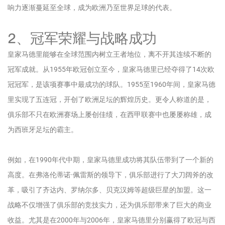
响力逐渐蔓延至全球，成为欧洲乃至世界足球的代表。
2、冠军荣耀与战略成功
皇家马德里能够在全球范围内树立王者地位，离不开其连续不断的
冠军成就。从1955年欧冠创立至今，皇家马德里已经夺得了14次欧
冠冠军，是该项赛事中最成功的球队。1955至1960年间，皇家马德
里实现了五连冠，开创了欧洲足坛的辉煌历史。更令人称道的是，
俱乐部不只在欧洲赛场上屡创佳绩，在西甲联赛中也屡屡称雄，成
为西班牙足坛的霸主。
例如，在1990年代中期，皇家马德里成功将其队伍带到了一个新的
高度。在弗洛伦蒂诺·佩雷斯的领导下，俱乐部进行了大刀阔斧的改
革，吸引了齐达内、罗纳尔多、贝克汉姆等超级巨星的加盟。这一
战略不仅增强了俱乐部的竞技实力，还为俱乐部带来了巨大的商业
收益。尤其是在2000年与2006年，皇家马德里分别赢得了欧冠与西