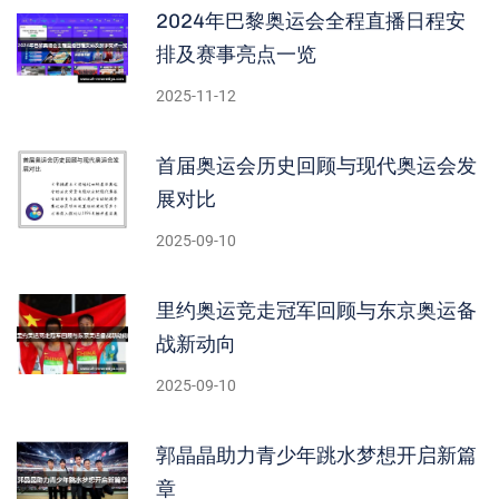
2024年巴黎奥运会全程直播日程安
排及赛事亮点一览
2025-11-12
首届奥运会历史回顾与现代奥运会发
展对比
2025-09-10
里约奥运竞走冠军回顾与东京奥运备
战新动向
2025-09-10
郭晶晶助力青少年跳水梦想开启新篇
章