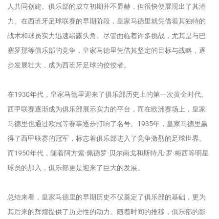
人共同创建。俱乐部的成立初期并不显赫，但很快便展现出了其潜
力。在西班牙足球联赛的早期阶段，皇家马德里就凭借着其独特的
战术和球员实力迅速崭露头角。尽管面临着许多挑战，尤其是与巴
塞罗那等俱乐部的竞争，皇家马德里凭借其坚定的目标与战略，逐
步发展壮大，成为西班牙足球的佼佼者。
在1930年代，皇家马德里迎来了俱乐部历史上的第一次黄金时代。
西甲联赛逐渐成为俱乐部展示实力的平台，而在欧洲赛场上，皇家
马德里也通过欧冠等赛事逐步打响了名号。1935年，皇家马德里赢
得了西甲联赛的冠军，标志着俱乐部进入了竞争激烈的足球世界。
而1950年代，随着阿方索·佩德罗·贝尔南戈和斯特凡·罗·梅西等明星
球员的加入，俱乐部更是迎来了巨大的发展。
总结来看，皇家马德里的早期历史不仅奠定了俱乐部的基础，更为
其后来的辉煌提供了历史性的动力。随着时间的推移，俱乐部的影