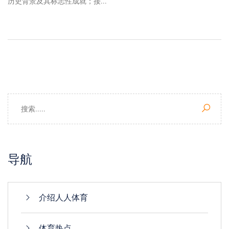
历史背景及其标志性成就；接...
导航
介绍人人体育
体育热点