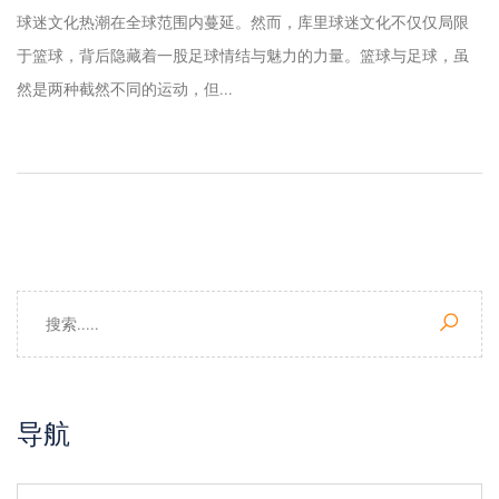
球迷文化热潮在全球范围内蔓延。然而，库里球迷文化不仅仅局限
于篮球，背后隐藏着一股足球情结与魅力的力量。篮球与足球，虽
然是两种截然不同的运动，但...
导航