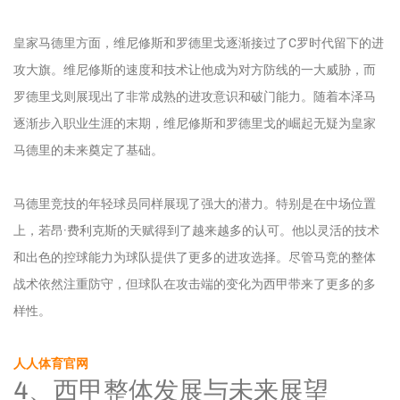
皇家马德里方面，维尼修斯和罗德里戈逐渐接过了C罗时代留下的进
攻大旗。维尼修斯的速度和技术让他成为对方防线的一大威胁，而
罗德里戈则展现出了非常成熟的进攻意识和破门能力。随着本泽马
逐渐步入职业生涯的末期，维尼修斯和罗德里戈的崛起无疑为皇家
马德里的未来奠定了基础。
马德里竞技的年轻球员同样展现了强大的潜力。特别是在中场位置
上，若昂·费利克斯的天赋得到了越来越多的认可。他以灵活的技术
和出色的控球能力为球队提供了更多的进攻选择。尽管马竞的整体
战术依然注重防守，但球队在攻击端的变化为西甲带来了更多的多
样性。
人人体育官网
4、西甲整体发展与未来展望