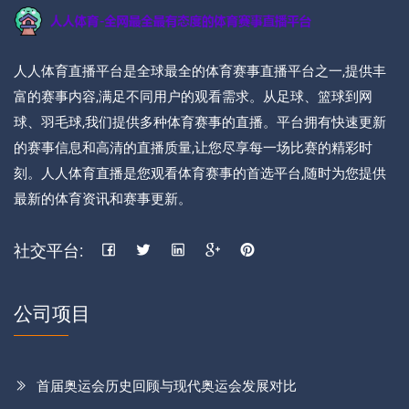
人人体育直播平台是全球最全的体育赛事直播平台之一,提供丰
富的赛事内容,满足不同用户的观看需求。从足球、篮球到网
球、羽毛球,我们提供多种体育赛事的直播。平台拥有快速更新
的赛事信息和高清的直播质量,让您尽享每一场比赛的精彩时
刻。人人体育直播是您观看体育赛事的首选平台,随时为您提供
最新的体育资讯和赛事更新。
社交平台:
公司项目
首届奥运会历史回顾与现代奥运会发展对比