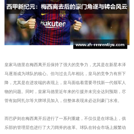
皇家马德里在梅西离开后保持了强大的竞争力，尤其是在新星本泽
马逐渐成为球队的核心。但与过去几年相比，皇马的竞争力有所下
降，尤其是在进攻端的表现上，皇马面临着需要寻找新一代领军人
物的问题。同时，皇家马德里近年来的引援并未完全达到预期，尽
管有如阿扎尔等大牌球员加入，但整体表现未必达到豪门水准。
而巴萨则在梅西离开后进行了一系列重建，不仅仅是在球场上，俱
乐部的管理层也进行了大刀阔斧的改革。球队在转会市场上频繁动