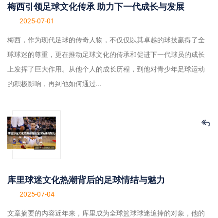
梅西引领足球文化传承 助力下一代成长与发展
2025-07-01
梅西，作为现代足球的传奇人物，不仅仅以其卓越的球技赢得了全
球球迷的尊重，更在推动足球文化的传承和促进下一代球员的成长
上发挥了巨大作用。从他个人的成长历程，到他对青少年足球运动
的积极影响，再到他如何通过...
库里球迷文化热潮背后的足球情结与魅力
2025-07-04
文章摘要的内容近年来，库里成为全球篮球球迷追捧的对象，他的