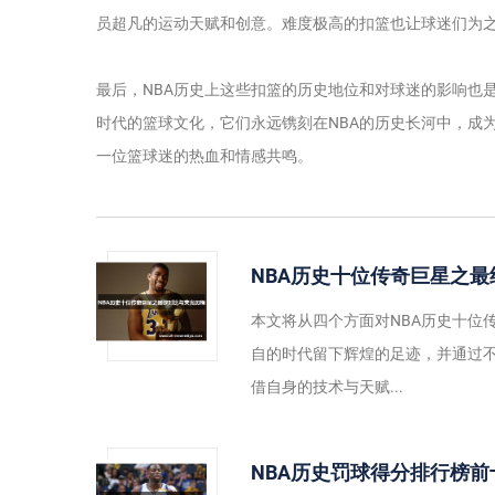
员超凡的运动天赋和创意。难度极高的扣篮也让球迷们为
最后，NBA历史上这些扣篮的历史地位和对球迷的影响也
时代的篮球文化，它们永远镌刻在NBA的历史长河中，成
一位篮球迷的热血和情感共鸣。
NBA历史十位传奇巨星之
本文将从四个方面对NBA历史十位
自的时代留下辉煌的足迹，并通过
借自身的技术与天赋...
NBA历史罚球得分排行榜