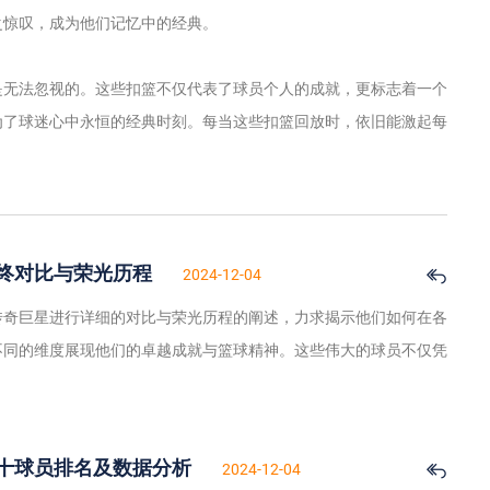
之惊叹，成为他们记忆中的经典。
是无法忽视的。这些扣篮不仅代表了球员个人的成就，更标志着一个
为了球迷心中永恒的经典时刻。每当这些扣篮回放时，依旧能激起每
最终对比与荣光历程
2024-12-04
传奇巨星进行详细的对比与荣光历程的阐述，力求揭示他们如何在各
不同的维度展现他们的卓越成就与篮球精神。这些伟大的球员不仅凭
前十球员排名及数据分析
2024-12-04