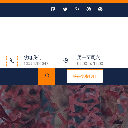
致电我们
周一至周六
13594780042
09:00 To 18:00
获得免费报价