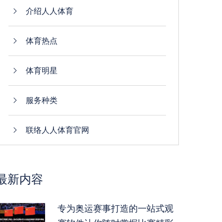
介绍人人体育
体育热点
体育明星
服务种类
联络人人体育官网
最新内容
专为奥运赛事打造的一站式观