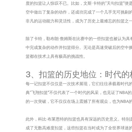
度的扣篮让人惊叹不已。比如，文斯·卡特的“天勾扣篮”便
空中做出了复杂的动作，还成功完成了一个几乎无可挑剔的
非凡的运动能力和灵活性，成为了历史上最难忘的扣篮之
除了卡特，勒布朗·詹姆斯在比赛中的一些扣篮也被认为具
中完成复杂的动作并扣篮得分。无论是高速突破后的空中
篮都在技术上具有极高的挑战性。
3、扣篮的历史地位：时代的
每一记扣篮不仅仅是一次技术展现，它们往往承载着时代的
典“飞翔扣篮”不仅代表了一个时代的风采，也见证了NBA
的一次突破，它不仅仅在场上震撼了所有观众，也为NBA
此外，科比·布莱恩特的扣篮也具有深远的历史意义。特别是
成了无数高难度扣篮，这些扣篮在当时成为了全世界球迷