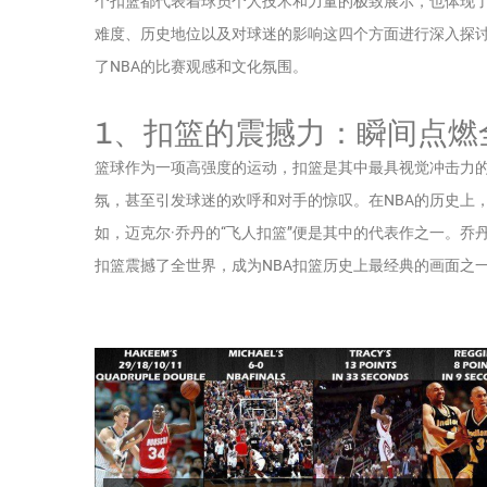
个扣篮都代表着球员个人技术和力量的极致展示，也体现
难度、历史地位以及对球迷的影响这四个方面进行深入探
了NBA的比赛观感和文化氛围。
1、扣篮的震撼力：瞬间点燃
篮球作为一项高强度的运动，扣篮是其中最具视觉冲击力
氛，甚至引发球迷的欢呼和对手的惊叹。在NBA的历史上
如，迈克尔·乔丹的“飞人扣篮”便是其中的代表作之一。乔
扣篮震撼了全世界，成为NBA扣篮历史上最经典的画面之