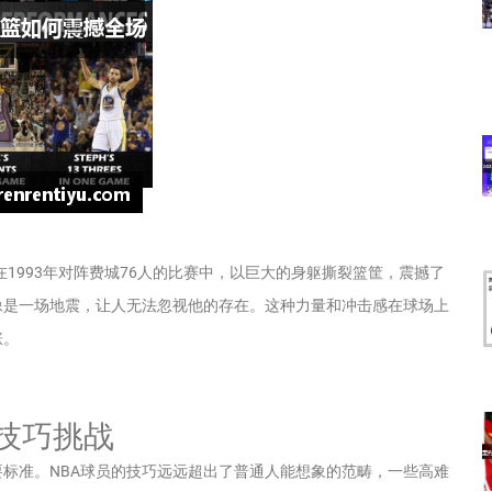
1993年对阵费城76人的比赛中，以巨大的身躯撕裂篮筐，震撼了
像是一场地震，让人无法忽视他的存在。这种力量和冲击感在球场上
涨。
技巧挑战
标准。NBA球员的技巧远远超出了普通人能想象的范畴，一些高难