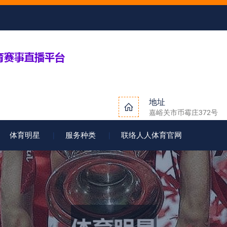
地址
嘉峪关市币霉庄372号
体育明星
服务种类
联络人人体育官网