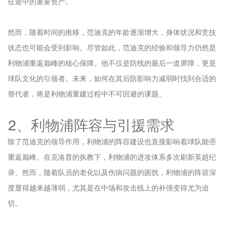
征途中的重要资产。
然而，随着时间的推移，范迪克的年龄逐渐增大，身体状况和竞技
状态也可能会受到影响。尽管如此，范迪克的经验和领导力仍然是
利物浦重返巅峰的核心保障。他不仅是防线的最后一道屏障，更是
球队文化的引领者。未来，如何在其后防影响力减弱时找到合适的
替代者，将是利物浦重建过程中不可回避的课题。
2、利物浦阵容与引援需求
除了范迪克的领导作用，利物浦的阵容建设也直接影响着球队能否
重返巅峰。在克洛普的执教下，利物浦的进攻体系多次刷新英超纪
录。然而，随着队员的老化以及伤病问题的困扰，利物浦的阵容深
度显得越来越薄弱，尤其是在中场和攻击线上的补强变得尤为迫
切。