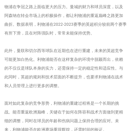
物浦在争冠之路上面临更大的压力。曼城的财力和球员深度，以及
阿森纳在转会市场上的积极操作，都让利物浦的重返巅峰之路更加
曲折。数据表明，利物浦在2022-2023赛季的英超积分较前两个赛季
有所下滑，且在对阵强队时，常常未能保持优势。
此外，曼联和切尔西等球队在近期也在进行重建，未来的英超竞争
可能更加白热化。利物浦能否在这样复杂的环境中脱颖而出，依赖
的不仅仅是球队本身的实力，还需保持一定的稳定性和适应性。与
此同时，英超的规则和技术层面的不断提升，也要求利物浦在战术
和人员管理上进行更多的调整。
面对如此复杂的竞争形势，利物浦的重建过程将是一个长期的挑
战。能否重返欧洲巅峰，关键在于如何在阵容和战术方面做到更精
细的调整，同时在球员的年龄和伤病问题上保持合理的应对。未
来，利物浦能否在欧洲赛场重现辉煌，还需时间的验证。