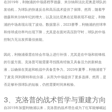
在2019年，利物浦的中场搭档亨德森、米尔纳和法比尼奥是球队的
发动机，为球队的快速反击和高压战术提供了保障。然而，随着亨
德森和米尔纳年纪的增大，以及法比尼奥在近期表现不稳定，利物
浦的中场表现出现了波动。数据显示，2023赛季，利物浦的控球率
和传球成功率均出现下降，尤其是在面对高压防守时，球队的中场
控制力无法发挥最佳效能。
因此，利物浦亟需在转会市场上进行补强，尤其是在中场和前锋线
的引援方面。克洛普可能需要寻找既有经验又具备活力的新鲜血
液，以确保在英超和欧战中具备竞争力。2023年夏季，利物浦签下
了麦克·阿利斯特和佐尔基，从而为中场提供了更多选择。然而，是
否足够补强球队的短板，仍然需要时间来检验。
3、克洛普的战术哲学与重建方向
自2015年加盟利物浦以来，克洛普的战术理念成为了红军能够崛起