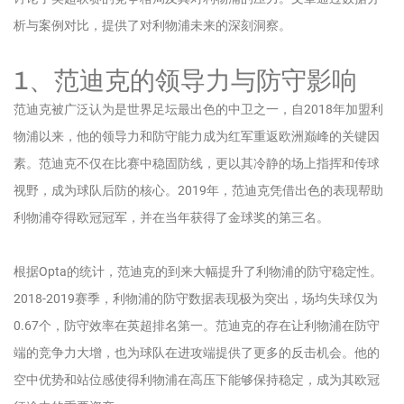
析与案例对比，提供了对利物浦未来的深刻洞察。
1、范迪克的领导力与防守影响
范迪克被广泛认为是世界足坛最出色的中卫之一，自2018年加盟利
物浦以来，他的领导力和防守能力成为红军重返欧洲巅峰的关键因
素。范迪克不仅在比赛中稳固防线，更以其冷静的场上指挥和传球
视野，成为球队后防的核心。2019年，范迪克凭借出色的表现帮助
利物浦夺得欧冠冠军，并在当年获得了金球奖的第三名。
根据Opta的统计，范迪克的到来大幅提升了利物浦的防守稳定性。
2018-2019赛季，利物浦的防守数据表现极为突出，场均失球仅为
0.67个，防守效率在英超排名第一。范迪克的存在让利物浦在防守
端的竞争力大增，也为球队在进攻端提供了更多的反击机会。他的
空中优势和站位感使得利物浦在高压下能够保持稳定，成为其欧冠