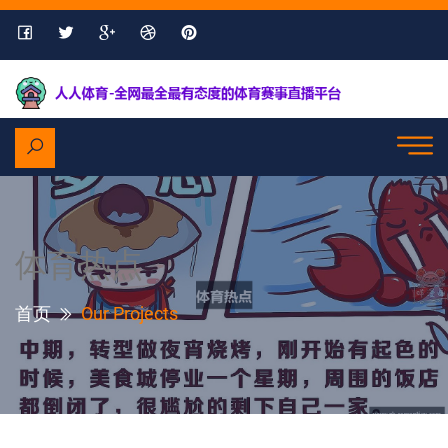
体育热点
首页
Our Projects