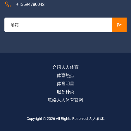
+13594780042
介绍人人体育
体育热点
体育明星
服务种类
联络人人体育官网
Copyright © 2026 All Rights Reserved
人人看球
.