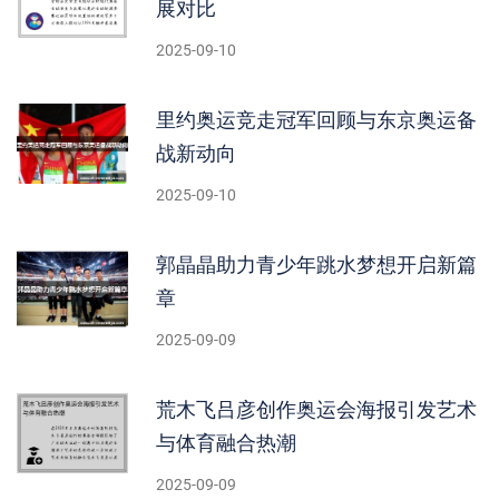
展对比
2025-09-10
里约奥运竞走冠军回顾与东京奥运备
战新动向
2025-09-10
郭晶晶助力青少年跳水梦想开启新篇
章
2025-09-09
荒木飞吕彦创作奥运会海报引发艺术
与体育融合热潮
2025-09-09