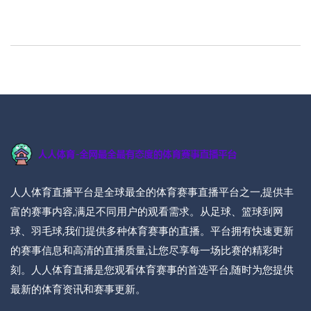
人人体育直播平台是全球最全的体育赛事直播平台之一,提供丰
富的赛事内容,满足不同用户的观看需求。从足球、篮球到网
球、羽毛球,我们提供多种体育赛事的直播。平台拥有快速更新
的赛事信息和高清的直播质量,让您尽享每一场比赛的精彩时
刻。人人体育直播是您观看体育赛事的首选平台,随时为您提供
最新的体育资讯和赛事更新。