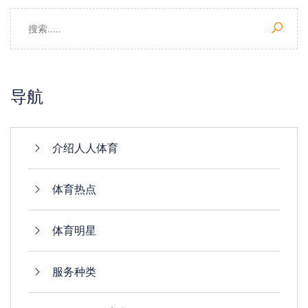
导航
介绍人人体育
体育热点
体育明星
服务种类