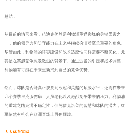
总结：
从目前的情形来看，范迪克仍然是利物浦重返巅峰的关键因素之
一，他的领导力和防守能力在未来将继续扮演着至关重要的角色。
尽管如此，利物浦的阵容建设和战术适应性同样需要不断优化，尤
其是在英超竞争愈发激烈的背景下。通过适当的引援和战术调整，
利物浦有可能在未来重新找到自己的竞争优势。
然而，球队是否能真正恢复到欧冠和英超的顶级水平，还需在未来
几个赛季里克服伤病、人员老化以及激烈竞争带来的压力。利物浦
的重建之路充满不确定性，但凭借克洛普的智慧和球队的潜力，红
军依然有机会在欧洲赛场上再创辉煌。
人人体育官网