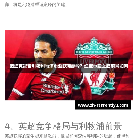
赛，将是利物浦重返巅峰的关键。
4、英超竞争格局与利物浦前景
英超联赛的竞争越来越激烈，曼城和阿森纳等球队的崛起，使得利