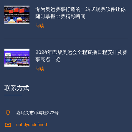
专为奥运赛事打造的一站式观赛软件让你
随时掌握比赛精彩瞬间
阅读
2024年巴黎奥运会全程直播日程安排及赛
事亮点一览
阅读
联系方式
嘉峪关市币霉庄372号
untidyundefined