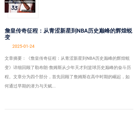
詹皇传奇征程：从青涩新星到NBA历史巅峰的辉煌蜕
变
2025-01-24
文章摘要：《詹皇传奇征程：从青涩新星到NBA历史巅峰的辉煌蜕
变》详细回顾了勒布朗·詹姆斯从少年天才到篮球历史巅峰的奋斗历
程。文章分为四个部分，首先回顾了詹姆斯在高中时期的崛起，如
何通过早期的潜力与天赋...