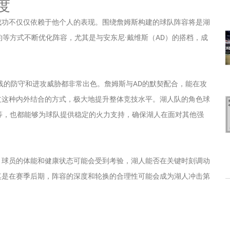
度
成功不仅仅依赖于他个人的表现。围绕詹姆斯构建的球队阵容将是湖
约等方式不断优化阵容，尤其是与安东尼·戴维斯（AD）的搭档，成
线的防守和进攻威胁都非常出色。詹姆斯与AD的默契配合，能在攻
过这种内外结合的方式，极大地提升整体竞技水平。湖人队的角色球
利等，也都能够为球队提供稳定的火力支持，确保湖人在面对其他强
，球员的体能和健康状态可能会受到考验，湖人能否在关键时刻调动
其是在赛季后期，阵容的深度和轮换的合理性可能会成为湖人冲击第