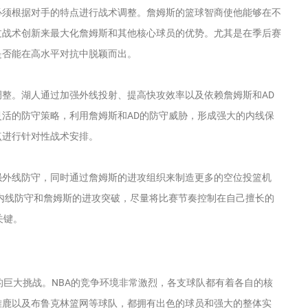
必须根据对手的特点进行战术调整。詹姆斯的篮球智商使他能够在不
过战术创新来最大化詹姆斯和其他核心球员的优势。尤其是在季后赛
是否能在高水平对抗中脱颖而出。
整。湖人通过加强外线投射、提高快攻效率以及依赖詹姆斯和AD
活的防守策略，利用詹姆斯和AD的防守威胁，形成强大的内线保
点进行针对性战术安排。
强外线防守，同时通过詹姆斯的进攻组织来制造更多的空位投篮机
内线防守和詹姆斯的进攻突破，尽量将比赛节奏控制在自己擅长的
关键。
的巨大挑战。NBA的竞争环境非常激烈，各支球队都有着各自的核
雄鹿以及布鲁克林篮网等球队，都拥有出色的球员和强大的整体实