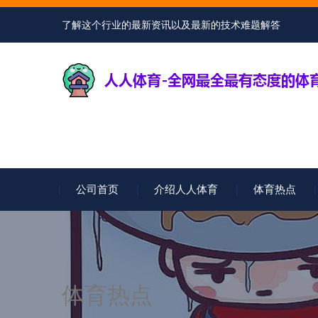
了解这个行业的最新资讯以及最新的技术难题解答
公司首页
介绍人人体育
体育热点
体育热点