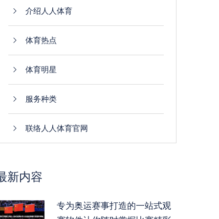
介绍人人体育
体育热点
体育明星
服务种类
联络人人体育官网
最新内容
专为奥运赛事打造的一站式观