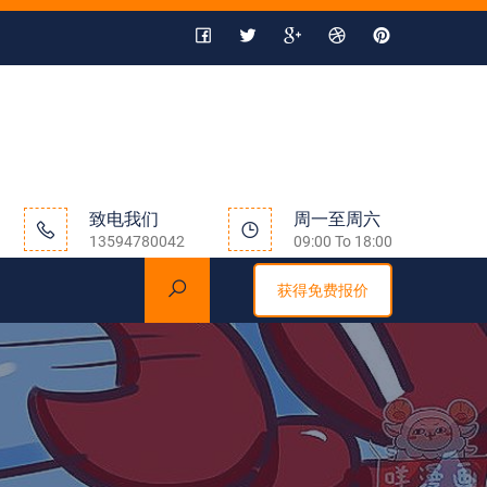
致电我们
周一至周六
13594780042
09:00 To 18:00
获得免费报价