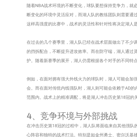
随着NBA战术环境的不断变化，球队要想保持竞争力，就
断变化的环境中灵活应对，而湖人队的教练团队则需要通
这样高强度的比赛中，战术的灵活性和针对性将决定湖人
在过去的几个赛季里，湖人队已经在战术层面做出了不少调
的挡拆配合，不断提升进攻效率。而在防守端，湖人通过灵
护。随着新赛季的展开，湖人仍需根据各个对手的不同特
例如，在面对拥有强大外线火力的球队时，湖人可能会加
会。而在面对传统内线强队时，湖人则可能会依赖于AD的
范围内。战术上的精准调配，将是湖人冲击历史第18冠的
4、竞争环境与外部挑战
在冲击历史第18冠的过程中，湖人队将面临来自其他强队
心阵容和独特的战术打法。特别是如金州勇士、密尔沃基