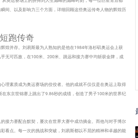
。从奥运赛场上的拼搏到人生巅峰的巅峰时刻，每一位巨星背后都
典瞬间、以及影响力三个方面，详细回顾这些奥运传奇人物的辉煌历
的短跑传奇
与辉煌并存。刘易斯最为人熟知的是他在1984年洛杉矶奥运会上获
无可匹敌，在100米、200米、跳远和接力赛中均斩获金牌，成
的心理素质成为奥运赛场的佼佼者。他的成就不仅仅是在奥运上取得
在东京世锦赛上跳出了9.86秒的成绩，创造了男子100米的世界纪
队的接力赛配合默契，屡次在世界大赛中成功摘金。而他与对手博尔
精彩看点。每一次的挑战和突破，刘易斯都以不屈的精神和卓越的能