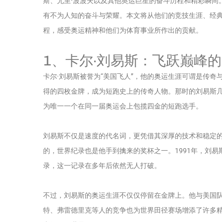
斯、尤里·波波夫以及其他奥运巨星的奋斗历程和精彩瞬间
有不为人知的奋斗与荣耀。本文将从他们的竞技生涯、经
程，感受奥运精神和他们为体育事业所作出的贡献。
1、卡尔·刘易斯：飞跃巅峰
卡尔·刘易斯被誉为“美国飞人”，他的奥运生涯可谓是传奇
得的四枚金牌，成为短跑史上的传奇人物。那时的刘易斯几乎
为唯一一个在同一届奥运会上包揽四金的短跑选手。
刘易斯不仅是速度的代名词，更凭借其深厚的技术和稳定
的，世界纪录也是他手到擒来的奖杯之一。1991年，刘易斯
录，这一记录在多年后依然无人打破。
不过，刘易斯的奥运生涯不仅仅停留在金牌上。他与美国
特、弗雷德里克等人的竞争也为世界田径赛场增添了许多