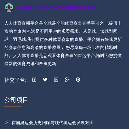
人人体育直播平台是全球最全的体育赛事直播平台之一,提供丰
富的赛事内容,满足不同用户的观看需求。从足球、篮球到网
球、羽毛球,我们提供多种体育赛事的直播。平台拥有快速更新
的赛事信息和高清的直播质量,让您尽享每一场比赛的精彩时
刻。人人体育直播是您观看体育赛事的首选平台,随时为您提供
最新的体育资讯和赛事更新。
社交平台:
公司项目
首届奥运会历史回顾与现代奥运会发展对比