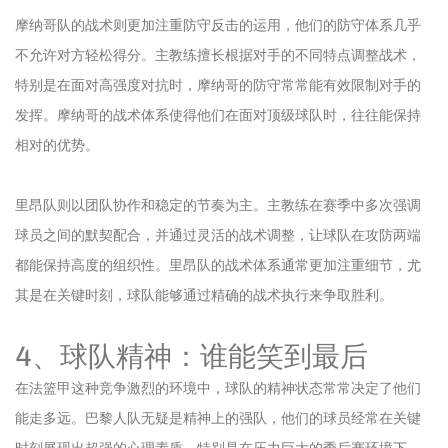
摩纳哥队的战术则更加注重防守反击的运用，他们的防守体系几乎
不允许对方轻松得分。主教练擅长根据对手的不同特点调整战术，
特别是在面对高强度对抗时，摩纳哥的防守常常能有效限制对手的
发挥。摩纳哥的战术体系使得他们在面对顶级球队时，往往能保持
相对的优势。
里昂队则以团队协作和稳定的节奏为主。主教练在赛季中多次强调
球员之间的默契配合，并通过灵活的战术调整，让球队在攻防两端
都能保持高度的组织性。里昂队的战术体系通常更加注重细节，尤
其是在关键时刻，球队能够通过精确的战术执行来争取胜利。
4、球队精神：谁能笑到最后
在法篮甲这种竞争激烈的环境中，球队的精神状态常常决定了他们
能走多远。巴黎人队无疑是精神上的强队，他们的球员经常在关键