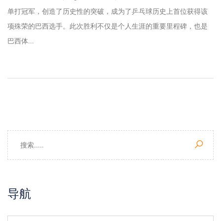
单打冠军，创造了历史性的突破，成为了乒乓球历史上首位获得该
项殊荣的巴西选手。此次胜利不仅是个人生涯的重要里程碑，也是
巴西体...
导航