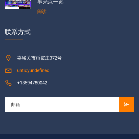
事亮点一览
阅读
联系方式
嘉峪关市币霉庄372号
untidyundefined
+13594780042