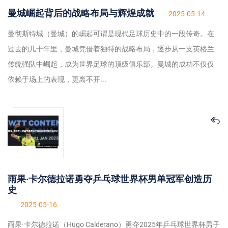
曼城崛起背后的战略布局与辉煌成就
2025-05-14
曼彻斯特城（曼城）的崛起可谓是现代足球历史中的一段传奇。在
过去的几十年里，曼城凭借着独特的战略布局，逐步从一支英格兰
传统强队中崛起，成为世界足球的顶级俱乐部。曼城的成功不仅仅
依赖于场上的表现，更离不开...
雨果·卡尔德拉诺勇夺乒乓球世界杯男单冠军创造历
史
2025-05-16
雨果·卡尔德拉诺（Hugo Calderano）勇夺2025年乒乓球世界杯男子