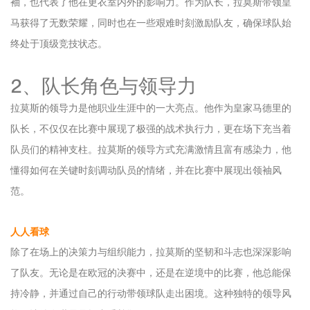
袖，也代表了他在更衣室内外的影响力。作为队长，拉莫斯带领皇
马获得了无数荣耀，同时也在一些艰难时刻激励队友，确保球队始
终处于顶级竞技状态。
2、队长角色与领导力
拉莫斯的领导力是他职业生涯中的一大亮点。他作为皇家马德里的
队长，不仅仅在比赛中展现了极强的战术执行力，更在场下充当着
队员们的精神支柱。拉莫斯的领导方式充满激情且富有感染力，他
懂得如何在关键时刻调动队员的情绪，并在比赛中展现出领袖风
范。
人人看球
除了在场上的决策力与组织能力，拉莫斯的坚韧和斗志也深深影响
了队友。无论是在欧冠的决赛中，还是在逆境中的比赛，他总能保
持冷静，并通过自己的行动带领球队走出困境。这种独特的领导风