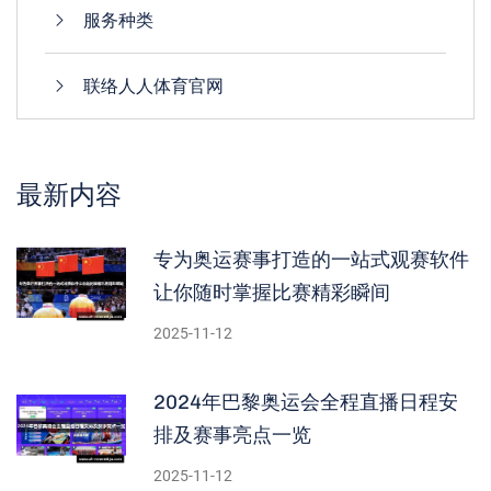
服务种类
联络人人体育官网
最新内容
专为奥运赛事打造的一站式观赛软件
让你随时掌握比赛精彩瞬间
2025-11-12
2024年巴黎奥运会全程直播日程安
排及赛事亮点一览
2025-11-12