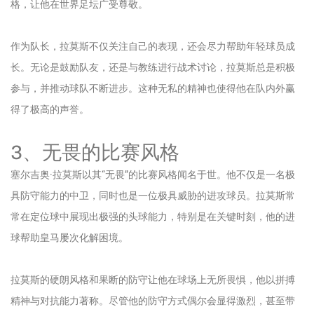
格，让他在世界足坛广受尊敬。
作为队长，拉莫斯不仅关注自己的表现，还会尽力帮助年轻球员成
长。无论是鼓励队友，还是与教练进行战术讨论，拉莫斯总是积极
参与，并推动球队不断进步。这种无私的精神也使得他在队内外赢
得了极高的声誉。
3、无畏的比赛风格
塞尔吉奥·拉莫斯以其“无畏”的比赛风格闻名于世。他不仅是一名极
具防守能力的中卫，同时也是一位极具威胁的进攻球员。拉莫斯常
常在定位球中展现出极强的头球能力，特别是在关键时刻，他的进
球帮助皇马屡次化解困境。
拉莫斯的硬朗风格和果断的防守让他在球场上无所畏惧，他以拼搏
精神与对抗能力著称。尽管他的防守方式偶尔会显得激烈，甚至带