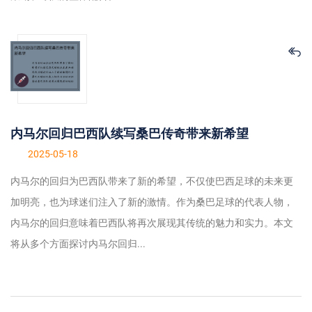
内马尔回归巴西队续写桑巴传奇带来新希望
2025-05-18
内马尔的回归为巴西队带来了新的希望，不仅使巴西足球的未来更
加明亮，也为球迷们注入了新的激情。作为桑巴足球的代表人物，
内马尔的回归意味着巴西队将再次展现其传统的魅力和实力。本文
将从多个方面探讨内马尔回归...