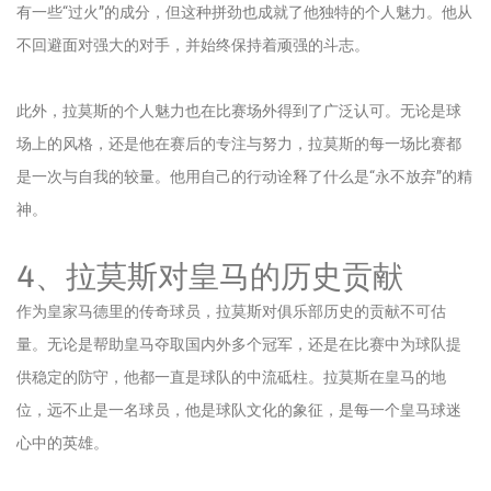
有一些“过火”的成分，但这种拼劲也成就了他独特的个人魅力。他从
不回避面对强大的对手，并始终保持着顽强的斗志。
此外，拉莫斯的个人魅力也在比赛场外得到了广泛认可。无论是球
场上的风格，还是他在赛后的专注与努力，拉莫斯的每一场比赛都
是一次与自我的较量。他用自己的行动诠释了什么是“永不放弃”的精
神。
4、拉莫斯对皇马的历史贡献
作为皇家马德里的传奇球员，拉莫斯对俱乐部历史的贡献不可估
量。无论是帮助皇马夺取国内外多个冠军，还是在比赛中为球队提
供稳定的防守，他都一直是球队的中流砥柱。拉莫斯在皇马的地
位，远不止是一名球员，他是球队文化的象征，是每一个皇马球迷
心中的英雄。