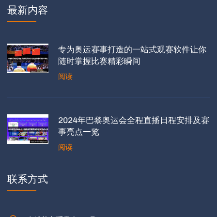
最新内容
专为奥运赛事打造的一站式观赛软件让你
随时掌握比赛精彩瞬间
阅读
2024年巴黎奥运会全程直播日程安排及赛
事亮点一览
阅读
联系方式