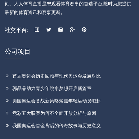
刻。人人体育直播是您观看体育赛事的首选平台,随时为您提供
最新的体育资讯和赛事更新。
社交平台:
公司项目
首届奥运会历史回顾与现代奥运会发展对比
郭晶晶助力青少年跳水梦想开启新篇章
美国奥运会备战新策略聚焦年轻运动员崛起
竞彩五大联赛为何不全面开放分析与原因
我国奥运会首金背后的传奇故事与历史意义