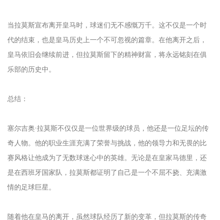
当拉莫斯宣布离开皇马时，球迷们无不感慨万千。这不仅是一个时
代的结束，也是皇马历史上一个不可忽视的篇章。在他离开之后，
皇马依旧会继续前进，但拉莫斯留下的精神财富，将永远铭刻在俱
乐部的历史中。
总结：
塞尔吉奥·拉莫斯不仅仅是一位世界级的球员，他还是一位足坛的传
奇人物。他的职业生涯充满了荣誉与挑战，他的领导力和无畏的比
赛风格让他成为了无数球迷心中的英雄。无论是在皇家马德里，还
是在西班牙国家队，拉莫斯都证明了自己是一个不屈不挠、充满激
情的足球巨星。
随着他在皇马的离开，虽然球队经历了新的变革，但拉莫斯的传奇