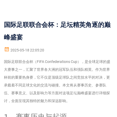
国际足联联合会杯：足坛精英角逐的巅
峰盛宴
2025-05-18 22:05:20
国际足联联合会杯（FIFA Confederations Cup），是全球足球的盛
大赛事之一，汇聚了世界各大洲的冠军队伍和强队精英。作为世界
杯前的重要热身赛，它不仅是顶级足球队之间竞技水平的对决，更
承载着不同足球文化的交流与碰撞。本文将从赛事历史、参赛队
伍、赛事意义、以及影响力等方面对这项足坛巅峰盛宴进行详细探
讨，全面呈现其独特的魅力和深远影响。
1、赛事历史与起源