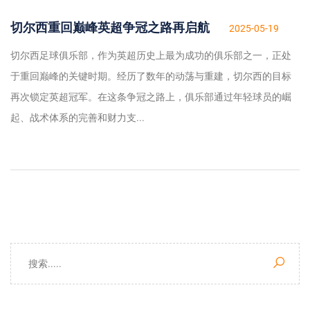
切尔西重回巅峰英超争冠之路再启航
2025-05-19
切尔西足球俱乐部，作为英超历史上最为成功的俱乐部之一，正处
于重回巅峰的关键时期。经历了数年的动荡与重建，切尔西的目标
再次锁定英超冠军。在这条争冠之路上，俱乐部通过年轻球员的崛
起、战术体系的完善和财力支...