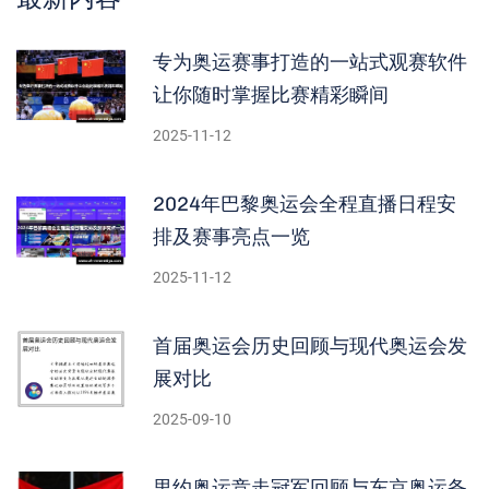
专为奥运赛事打造的一站式观赛软件
让你随时掌握比赛精彩瞬间
2025-11-12
2024年巴黎奥运会全程直播日程安
排及赛事亮点一览
2025-11-12
首届奥运会历史回顾与现代奥运会发
展对比
2025-09-10
里约奥运竞走冠军回顾与东京奥运备