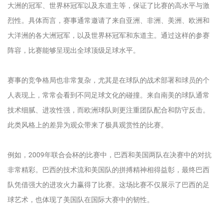
大洲的冠军、世界杯冠军以及东道主等，保证了比赛的高水平与激
烈性。具体而言，赛事通常邀请了来自亚洲、非洲、美洲、欧洲和
大洋洲的各大洲冠军，以及世界杯冠军和东道主。通过这样的参赛
阵容，比赛能够呈现出全球顶级足球水平。
赛事的竞争格局也非常复杂，尤其是在球队的战术部署和球员的个
人表现上，常常会看到不同足球文化的碰撞。来自南美的球队通常
技术细腻、进攻性强，而欧洲球队则更注重团队配合和防守反击。
此类风格上的差异为观众带来了极具观赏性的比赛。
例如，2009年联合会杯的比赛中，巴西和美国两队在决赛中的对抗
非常精彩。巴西的技术流和美国队的拼搏精神相得益彰，最终巴西
队凭借强大的进攻火力赢得了比赛。这场比赛不仅展示了巴西的足
球艺术，也体现了美国队在国际大赛中的韧性。