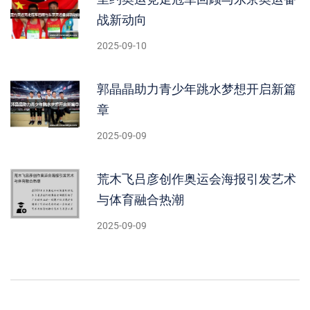
战新动向
2025-09-10
郭晶晶助力青少年跳水梦想开启新篇
章
2025-09-09
荒木飞吕彦创作奥运会海报引发艺术
与体育融合热潮
2025-09-09