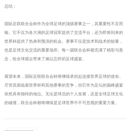
总结：
国际足联联合会杯作为全球足球的顶级赛事之一，其重要性不言而
喻。它不仅为各大洲的足球冠军提供了交流平台，还为即将到来的
世界杯提供了热身和预演的机会。赛事不仅是技术和战术的较量，
也是足球文化交流的重要场所。每一届联合会杯都充满了精彩与悬
念，给全球观众带来了难以忘怀的足球盛宴。
展望未来，国际足联联合会杯将继续承担起连接世界足球的使命。
尽管其面临着世界杯和其他赛事的竞争，但它作为足坛的巅峰盛宴
依然具有独特的地位。无论是球员的个人发展，还是全球足球文化
的碰撞，联合会杯都将继续是足球世界中不可忽视的重要力量。