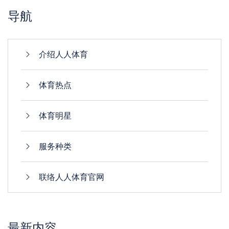
导航
介绍人人体育
体育热点
体育明星
服务种类
联络人人体育官网
最新内容