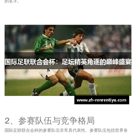
的名字。
2、参赛队伍与竞争格局
国际足联联合会杯的参赛队伍非常具代表性。参赛队伍包括世界各