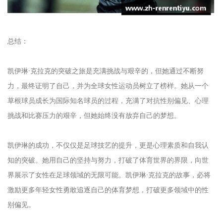
总结：
凯伊琳·克拉克的突破之旅是充满挑战与艰辛的，但她通过不断努
力，最终证明了自己，并为全球女性运动员树立了榜样。她从一个
草根球员成长为国际知名球员的过程，充满了对抗性别偏见、心理
挑战和比赛压力的艰辛，但她始终没有放弃自己的梦想。
凯伊琳的成功，不仅仅是足球技艺的提升，更是心理素质和自我认
知的突破。她用自己的坚持与努力，打破了体育世界的界限，向世
界展示了女性在足球领域的无限可能。凯伊琳·克拉克的故事，必将
激励更多年轻女性勇敢追逐自己的体育梦想，打破更多领域中的性
别偏见。