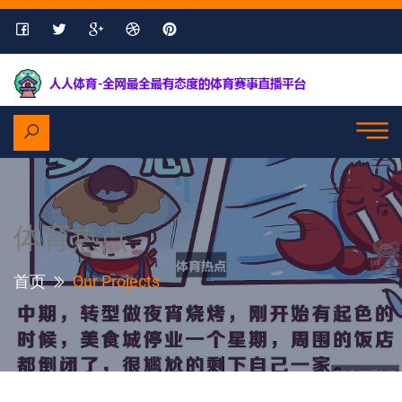
体育热点
首页
Our Projects