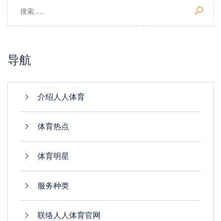
导航
介绍人人体育
体育热点
体育明星
服务种类
联络人人体育官网