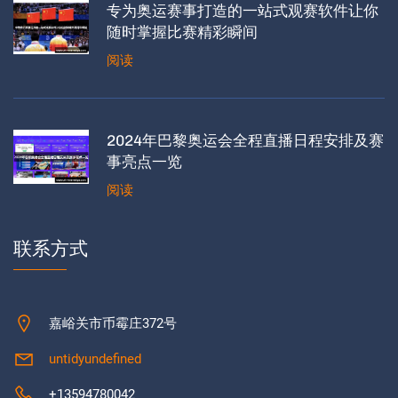
专为奥运赛事打造的一站式观赛软件让你
随时掌握比赛精彩瞬间
阅读
2024年巴黎奥运会全程直播日程安排及赛
事亮点一览
阅读
联系方式
嘉峪关市币霉庄372号
untidyundefined
+13594780042