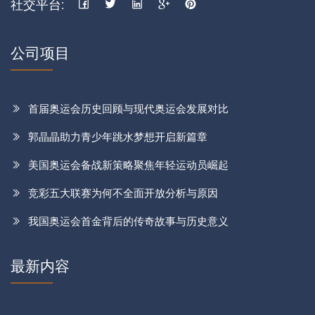
社交平台:
公司项目
首届奥运会历史回顾与现代奥运会发展对比
郭晶晶助力青少年跳水梦想开启新篇章
美国奥运会备战新策略聚焦年轻运动员崛起
竞彩五大联赛为何不全面开放分析与原因
我国奥运会首金背后的传奇故事与历史意义
最新内容