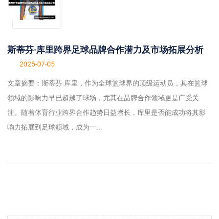
斯蒂芬·库里跨界足球品牌合作潜力及市场拓展分析
2025-07-05
文章摘要：斯蒂芬·库里，作为全球篮球界的顶级运动员，其在篮球
领域的影响力早已超越了球场，尤其在品牌合作领域更是广受关
注。随着体育行业跨界合作趋势日益增长，库里是否能成功将其影
响力拓展到足球领域，成为一...