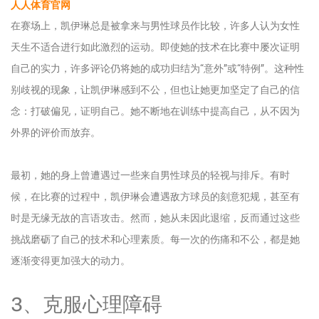
人人体育官网
在赛场上，凯伊琳总是被拿来与男性球员作比较，许多人认为女性
天生不适合进行如此激烈的运动。即使她的技术在比赛中屡次证明
自己的实力，许多评论仍将她的成功归结为“意外”或“特例”。这种性
别歧视的现象，让凯伊琳感到不公，但也让她更加坚定了自己的信
念：打破偏见，证明自己。她不断地在训练中提高自己，从不因为
外界的评价而放弃。
最初，她的身上曾遭遇过一些来自男性球员的轻视与排斥。有时
候，在比赛的过程中，凯伊琳会遭遇敌方球员的刻意犯规，甚至有
时是无缘无故的言语攻击。然而，她从未因此退缩，反而通过这些
挑战磨砺了自己的技术和心理素质。每一次的伤痛和不公，都是她
逐渐变得更加强大的动力。
3、克服心理障碍