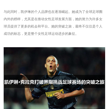
与此同时，凯伊琳的个人品牌也在逐渐崛起。她成为了全球足球圈
内外的榜样，尤其是在推动女性足球发展方面，她的努力为许多女
球员提供了更多的机会和平台。她的突破之旅，最终不仅仅是个人
成功的标志，更是整个女性足球运动进步的象征。