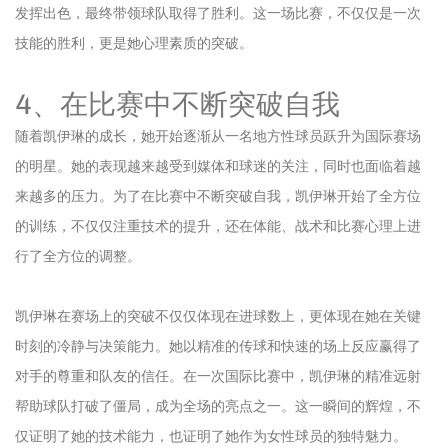
发挥出色，最终带领球队取得了胜利。这一场比赛，不仅仅是一次
技能的胜利，更是她心理素质的突破。
4、在比赛中不断突破自我
随着凯伊琳的成长，她开始逐渐从一名地方性球员跃升为国际赛场
的明星。她的表现越来越受到媒体和球迷的关注，同时也面临着越
来越多的压力。为了在比赛中不断突破自我，凯伊琳开始了全方位
的训练，不仅仅注重技术的提升，还在体能、战术和比赛心理上进
行了全方位的调整。
凯伊琳在赛场上的突破不仅仅体现在进球数上，更体现在她在关键
时刻的冷静与决策能力。她以精准的传球和快速的场上反应赢得了
对手的尊重和队友的信任。在一次国际比赛中，凯伊琳的精准远射
帮助球队打破了僵局，成为全场的亮点之一。这一瞬间的辉煌，不
仅证明了她的技术能力，也证明了她作为女性球员的独特魅力。