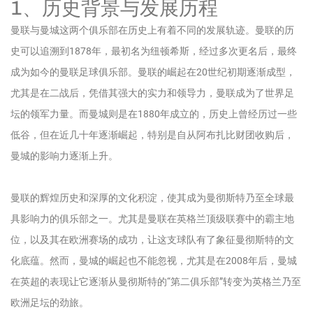
1、历史背景与发展历程
曼联与曼城这两个俱乐部在历史上有着不同的发展轨迹。曼联的历
史可以追溯到1878年，最初名为纽顿希斯，经过多次更名后，最终
成为如今的曼联足球俱乐部。曼联的崛起在20世纪初期逐渐成型，
尤其是在二战后，凭借其强大的实力和领导力，曼联成为了世界足
坛的领军力量。而曼城则是在1880年成立的，历史上曾经历过一些
低谷，但在近几十年逐渐崛起，特别是自从阿布扎比财团收购后，
曼城的影响力逐渐上升。
曼联的辉煌历史和深厚的文化积淀，使其成为曼彻斯特乃至全球最
具影响力的俱乐部之一。尤其是曼联在英格兰顶级联赛中的霸主地
位，以及其在欧洲赛场的成功，让这支球队有了象征曼彻斯特的文
化底蕴。然而，曼城的崛起也不能忽视，尤其是在2008年后，曼城
在英超的表现让它逐渐从曼彻斯特的“第二俱乐部”转变为英格兰乃至
欧洲足坛的劲旅。