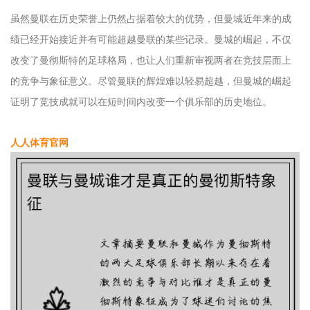
虽然曼联在历史荣誉上仍然占据着较大的优势，但曼城近年来的成
绩已经开始接近并有可能超越曼联的某些记录。曼城的崛起，不仅
改变了曼彻斯特的足球格局，也让人们重新审视两者在竞技层面上
的竞争与象征意义。尽管曼联的辉煌难以轻易超越，但曼城的崛起
证明了竞技成就可以在短时间内改变一个俱乐部的历史地位。
人人体育官网