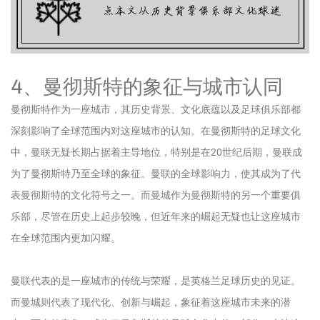
4、曼彻斯特的象征与城市认同
曼彻斯特作为一座城市，其历史背景、文化底蕴以及足球俱乐部都
深刻影响了全球范围内对这座城市的认知。在曼彻斯特的足球文化
中，曼联无疑长期占据着主导地位，特别是在20世纪后期，曼联成
为了曼彻斯特乃至全球的象征。曼联的全球影响力，使其成为了代
表曼彻斯特的文化符号之一。而曼城作为曼彻斯特的另一个重要俱
乐部，尽管在历史上起步较晚，但近年来的崛起无疑也让这座城市
在全球范围内更加闪耀。
曼联代表的是一座城市的传统与荣耀，是英格兰足球历史的见证。
而曼城则代表了现代化、创新与崛起，象征着这座城市未来的潜