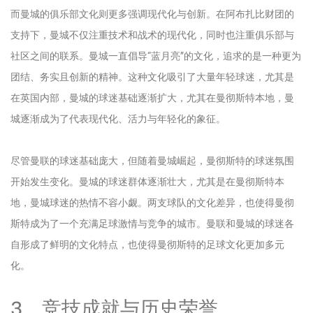
而曼城的俱乐部文化则更多强调现代化与创新。在阿布扎比财团的
支持下，曼城不仅注重技术和战术的现代化，同时也注重俱乐部与
社区之间的联系。曼城一直倡导“蓝月亮”的文化，追求的是一种更为
团结、务实且创新的精神。这种文化吸引了大量年轻球迷，尤其是
在英国内部，曼城的球迷基础逐渐扩大，尤其在曼彻斯特本地，曼
城逐渐成为了代表现代化、活力与年轻化的象征。
尽管曼联的球迷基础庞大，但随着曼城崛起，曼彻斯特的球迷氛围
开始发生变化。曼城的球迷群体逐渐壮大，尤其是在曼彻斯特本
地，曼城球迷的热情不容小觑。两支球队的文化差异，也使得曼彻
斯特成为了一个充满足球激情与竞争的城市。曼联和曼城的球迷各
自形成了鲜明的文化特点，也使得曼彻斯特的足球文化更加多元
化。
3、竞技成就与历史荣誉