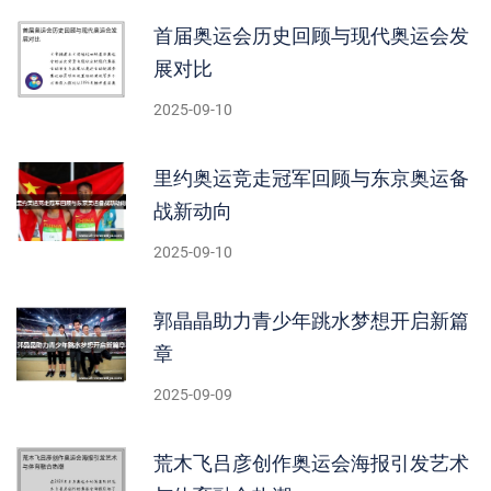
首届奥运会历史回顾与现代奥运会发
展对比
2025-09-10
里约奥运竞走冠军回顾与东京奥运备
战新动向
2025-09-10
郭晶晶助力青少年跳水梦想开启新篇
章
2025-09-09
荒木飞吕彦创作奥运会海报引发艺术