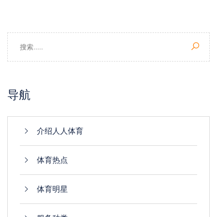
导航
介绍人人体育
体育热点
体育明星