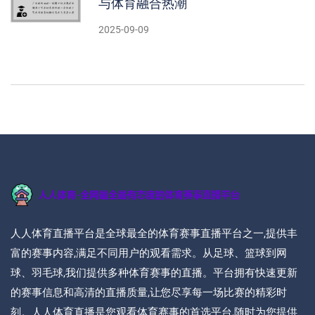
与体育融合热潮
2025-09-09
人人体育直播平台是全球最全的体育赛事直播平台之一,提供丰
富的赛事内容,满足不同用户的观看需求。从足球、篮球到网
球、羽毛球,我们提供多种体育赛事的直播。平台拥有快速更新
的赛事信息和高清的直播质量,让您尽享每一场比赛的精彩时
刻。人人体育直播是您观看体育赛事的首选平台,随时为您提供