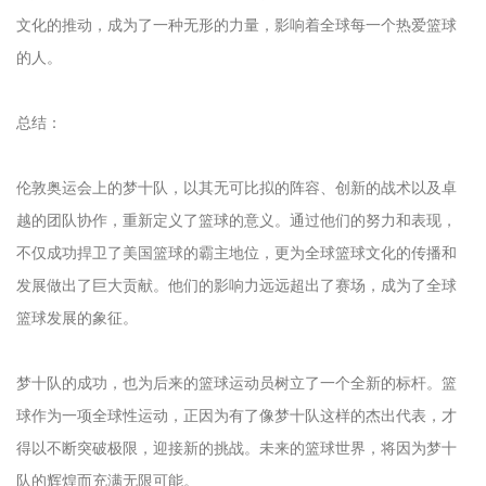
文化的推动，成为了一种无形的力量，影响着全球每一个热爱篮球
的人。
总结：
伦敦奥运会上的梦十队，以其无可比拟的阵容、创新的战术以及卓
越的团队协作，重新定义了篮球的意义。通过他们的努力和表现，
不仅成功捍卫了美国篮球的霸主地位，更为全球篮球文化的传播和
发展做出了巨大贡献。他们的影响力远远超出了赛场，成为了全球
篮球发展的象征。
梦十队的成功，也为后来的篮球运动员树立了一个全新的标杆。篮
球作为一项全球性运动，正因为有了像梦十队这样的杰出代表，才
得以不断突破极限，迎接新的挑战。未来的篮球世界，将因为梦十
队的辉煌而充满无限可能。